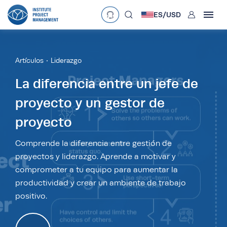
User
ES/
USD
mobclose
Language
EN
•
English
ES
•
Español
Artículos
Liderazgo
search
Currency
La diferencia entre un jefe de
proyecto y un gestor de
£
•
GBP
€
•
EUR
$
•
USD
proyecto
د.إ
•
AED
$
•
AUD
$
•
SGD
R
•
ZAR
Comprende la diferencia entre gestión de
proyectos y liderazgo. Aprende a motivar y
comprometer a tu equipo para aumentar la
productividad y crear un ambiente de trabajo
positivo.