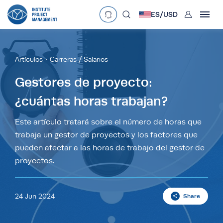
User
ES/
USD
mobclose
Language
EN
•
English
ES
•
Español
Artículos
Carreras / Salarios
search
Currency
Gestores de proyecto:
¿cuántas horas trabajan?
£
•
GBP
€
•
EUR
$
•
USD
د.إ
•
AED
$
•
AUD
$
•
SGD
Este artículo tratará sobre el número de horas que
R
•
ZAR
trabaja un gestor de proyectos y los factores que
pueden afectar a las horas de trabajo del gestor de
proyectos.
24 Jun 2024
Share