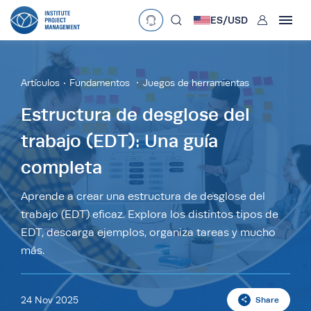
User
ES/
USD
mobclose
Language
EN
•
English
ES
•
Español
Artículos
Fundamentos
Juegos de herramientas
search
Currency
Estructura de desglose del
trabajo (EDT): Una guía
£
•
GBP
€
•
EUR
$
•
USD
completa
د.إ
•
AED
$
•
AUD
$
•
SGD
R
•
ZAR
Aprende a crear una estructura de desglose del
trabajo (EDT) eficaz. Explora los distintos tipos de
EDT, descarga ejemplos, organiza tareas y mucho
más.
24 Nov 2025
Share