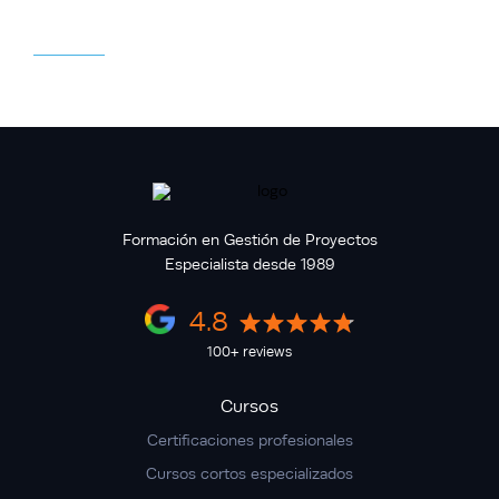
la comprensión y facilita un estudio más
eficaz. Simplemente haga clic en el botón
CC del reproductor de video para activar
los subtítulos.
Formación en Gestión de Proyectos
Especialista desde 1989
4.8
100+ reviews
Cursos
Certificaciones profesionales
Cursos cortos especializados