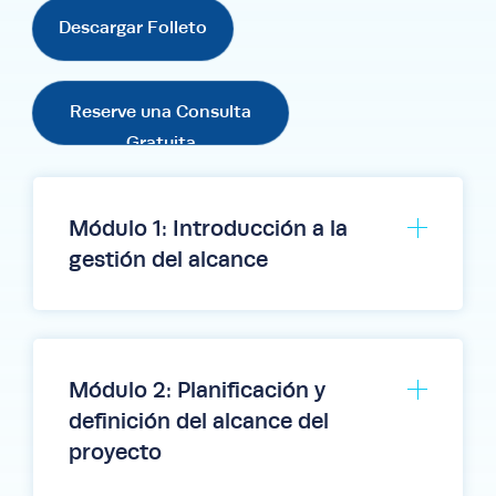
Descargar Folleto
Reserve una Consulta
Gratuita
Módulo 1: Introducción a la
gestión del alcance
El papel del alcance en el éxito de los
proyectos.
Módulo 2: Planificación y
Principales desafíos y riesgos
definición del alcance del
relacionados con una gestión
deficiente del alcance.
proyecto
Caso de estudio: la Ópera de Sídney y