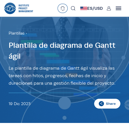
User
ES/
USD
mobclose
Language
EN
•
English
ES
•
Español
Plantillas
search
Plantilla de diagrama de Gantt
Currency
ágil
£
•
GBP
€
•
EUR
$
•
USD
د.إ
•
AED
$
•
AUD
$
•
SGD
La plantilla de diagrama de Gantt ágil visualiza las
tareas con hitos, progresos, fechas de inicio y
R
•
ZAR
duraciones para una gestión flexible del proyecto.
19 Dic 2023
Share