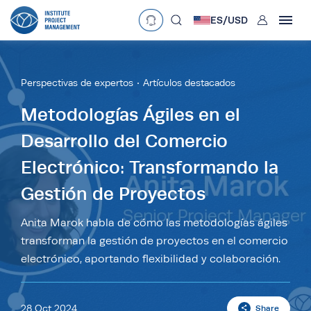
User
ES/
USD
mobclose
Language
EN
•
English
ES
•
Español
Perspectivas de expertos
Artículos destacados
search
Currency
Metodologías Ágiles en el
Desarrollo del Comercio
£
•
GBP
€
•
EUR
$
•
USD
Electrónico: Transformando la
د.إ
•
AED
$
•
AUD
$
•
SGD
R
•
ZAR
Gestión de Proyectos
Anita Marok habla de cómo las metodologías ágiles
transforman la gestión de proyectos en el comercio
electrónico, aportando flexibilidad y colaboración.
28 Oct 2024
Share