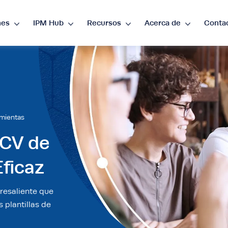
nes
IPM Hub
Recursos
Acerca de
Conta
guage
nglish
ES
•
Español
mientas
rency
 CV de
P
€
•
EUR
$
•
USD
د.إ
•
AED
$
•
AU
ficaz
D
R
•
ZAR
resaliente que
 plantillas de