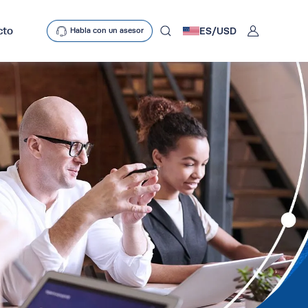
User
cto
ES/
USD
Habla con un asesor
mobclose
search
D