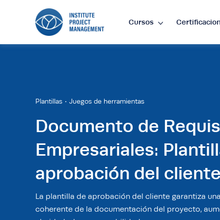
Cursos
Certificacio
Lan
EN
•
E
Plantillas
Juegos de herramientas
Cur
Documento de Requis
Empresariales: Plantil
£
•
GB
aprobación del client
$
•
SG
La plantilla de aprobación del cliente garantiza u
coherente de la documentación del proyecto, aum