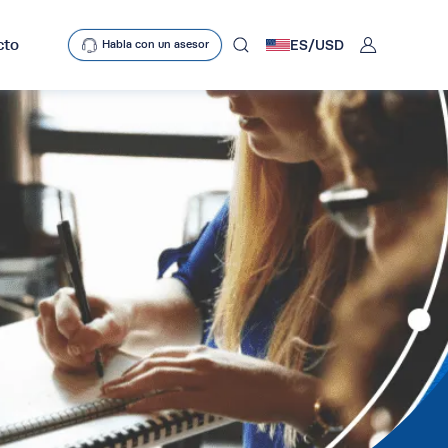
User
cto
ES/
USD
Habla con un asesor
mobclose
search
D