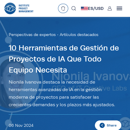
User
ES/
USD
mobclose
Language
EN
•
English
ES
•
Español
Perspectivas de expertos
Artículos destacados
search
Currency
10 Herramientas de Gestión de
Proyectos de IA Que Todo
£
•
GBP
€
•
EUR
$
•
USD
Equipo Necesita
د.إ
•
AED
$
•
AUD
$
•
SGD
R
•
ZAR
Nionila Ivanova destaca la necesidad de
herramientas avanzadas de IA en la gestión
moderna de proyectos para satisfacer las
crecientes demandas y los plazos más ajustados.
06 Nov 2024
Share