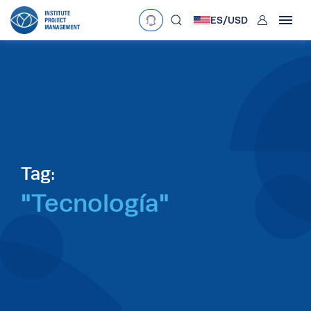
User
ES/
USD
mobclose
Language
EN
•
English
ES
•
Español
search
Currency
£
•
GBP
€
•
EUR
$
•
USD
د.إ
•
AED
$
•
AUD
$
•
SGD
Tag:
R
•
ZAR
"Tecnología"