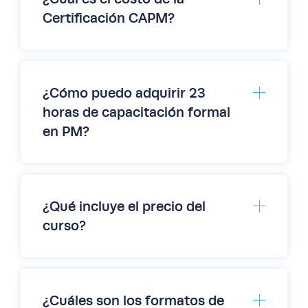
examen, que pueden completarse con
Certificación CAPM?
nuestra capacitación para la
certificación CAPM.
www.PMI.org
¿Cómo puedo adquirir 23
horas de capacitación formal
en PM?
¿Qué incluye el precio del
curso?
¿Cuáles son los formatos de