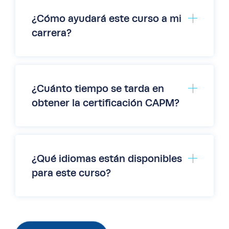
cuenta que la programación de las
clases presenciales está sujeta a
¿Cómo ayudará este curso a mi
demanda.
carrera?
¿Cuánto tiempo se tarda en
obtener la certificación CAPM?
¿Qué idiomas están disponibles
para este curso?
Las clases en línea en vivo se imparten en
inglés. En el formato a la carta, hay