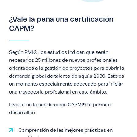
los enfoques de la gestión de
Explorar los procesos de análisis de
proyectos.
Llevar a cabo la comunicación con las
negocio en proyectos adaptativos y
partes interesadas.
¿Vale la pena una certificación
predictivos
Obtener la experiencia necesaria para
convertirse en gerente de proyectos y
CAPM?
Determinar cómo recopilar y validar los
Validar los requisitos durante la entrega
presentarse al examen de certificación
requisitos. A través de la entrega del
del producto
PMP.
producto.
Según PMI®, los estudios indican que serán
Demostrar comprensión de las hojas
necesarios 25 millones de nuevos profesionales
de ruta del producto.
orientados a la gestión de proyectos para cubrir la
Determinar cómo las metodologías del
demanda global de talento de aquí a 2030. Este es
proyecto influyen en los procesos de
un momento especialmente adecuado para iniciar
análisis de negocio.
una trayectoria profesional en este ámbito.
Invertir en la certificación CAPM® te permite
desarrollar:
Comprensión de las mejores prácticas en