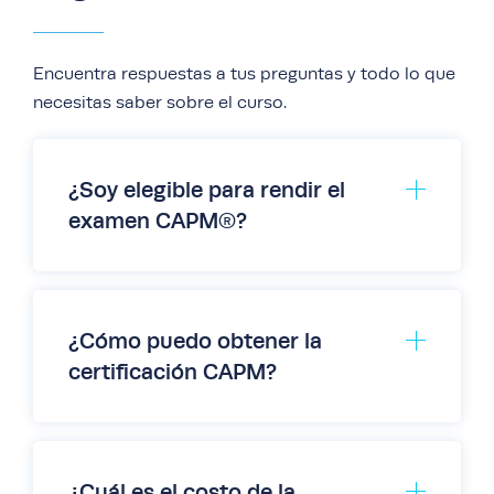
Encuentra respuestas a tus preguntas y todo lo que
necesitas saber sobre el curso.
¿Soy elegible para rendir el
examen CAPM®?
¿Cómo puedo obtener la
certificación CAPM?
Título secundario, como diploma de
bachillerato, GED (desarrollo educativo
general) o equivalente internacional.
23 horas de formación en gestión de
¿Cuál es el costo de la
proyectos completadas antes del