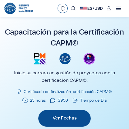
User
ES/
USD
mobclose
Language
EN
•
English
ES
•
Español
Capacitación para la Certificación
CAPM®
search
Currency
£
•
GBP
€
•
EUR
$
•
USD
د.إ
•
AED
$
•
AUD
$
•
SGD
Inicie su carrera en gestión de proyectos con la
R
•
ZAR
certificación CAPM®.
Certificado de finalización, certificación CAPM®
23 horas
$
950
Tiempo de Día
Ver Fechas