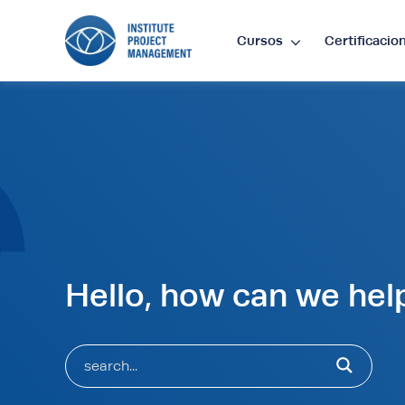
Cursos
Certificacio
Lan
Cur
£
•
GB
$
•
SG
Hello, how can we hel