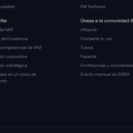
a pedido
PM Software
ñía
Únase a la comunidad 
del MIP
Afiliación
d de Excelencia
Comparte tu voz
 competencias de IPM
Tutoría
ón corporativa
Pasantía
ón estratégica
Conferencias y voluntariado
tase en un socio de
Evento mensual de EMEA
ento