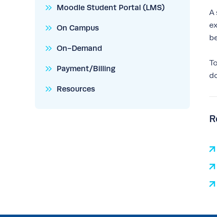
Moodle Student Portal (LMS)
A 
ex
On Campus
be
On-Demand
To
Payment/Billing
d
Resources
R