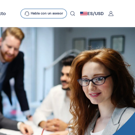
User
cto
ES/
USD
Habla con un asesor
mobclose
search
D