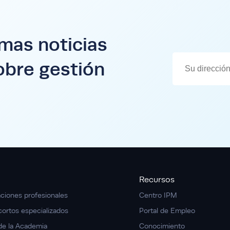
imas noticias
obre gestión
Recursos
aciones profesionales
Centro IPM
cortos especializados
Portal de Empleo
de la Academia
Conocimiento