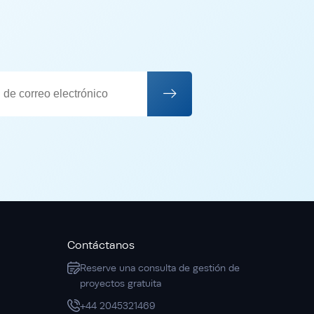
Contáctanos
Reserve una consulta de gestión de
proyectos gratuita
+44 2045321469