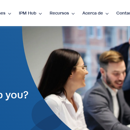
nes
IPM Hub
Recursos
Acerca de
Conta
guage
rency
P
€
•
EUR
$
•
USD
د.إ
•
AED
$
•
AU
D
R
•
ZAR
p you?